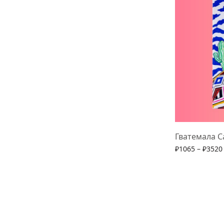
Гватемала 
₽
1065
–
₽
3520
Выберите па