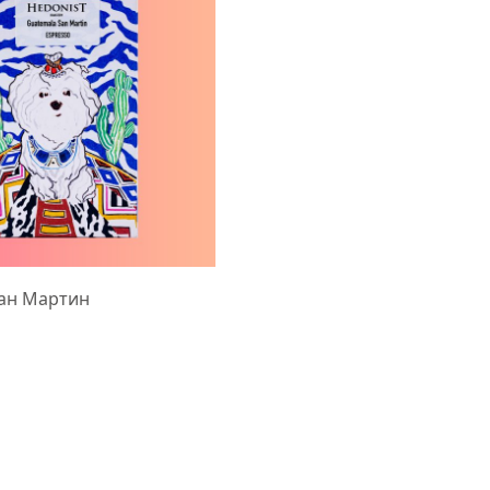
Сан Мартин
раметры