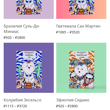
Бразилия Суль-Ди-
Гватемала Сан Мартин
Миниас
₽
1065
–
₽
3520
₽
920
–
₽
2800
Выберите параметры
Выберите параметры
Колумбия Эксельсо
Эфиопия Сидамо
₽
1115
–
₽
3720
₽
920
–
₽
2800