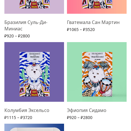
Бразилия Суль-Ди-
Гватемала Сан Мартин
Миниас
₽
1065
–
₽
3520
₽
920
–
₽
2800
Выберите параметры
Выберите параметры
Колумбия Эксельсо
Эфиопия Сидамо
₽
1115
–
₽
3720
₽
920
–
₽
2800
Выберите параметры
Выберите параметры